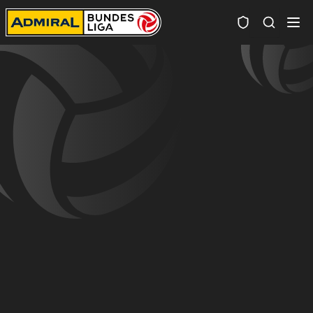
Spielersuc