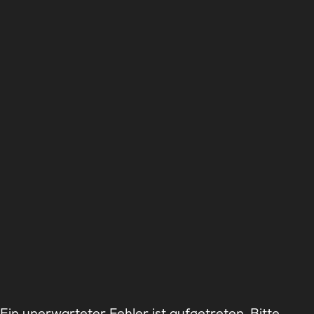
Ein unerwarteter Fehler ist aufgetreten. Bitte