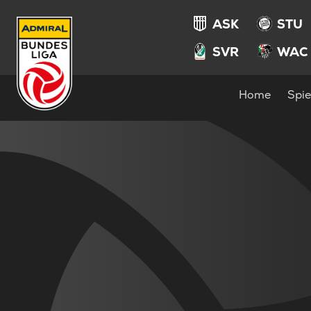
ASK
STU
SVR
WAC
Home
Spie