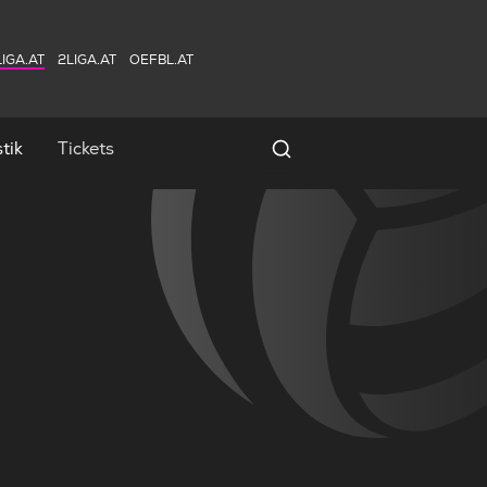
IGA.AT
2LIGA.AT
OEFBL.AT
tik
Tickets
Spielersuche