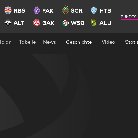
RBS
FAK
SCR
HTB
BUNDESL
ALT
GAK
WSG
ALU
lplan
Tabelle
News
Geschichte
Video
Statis