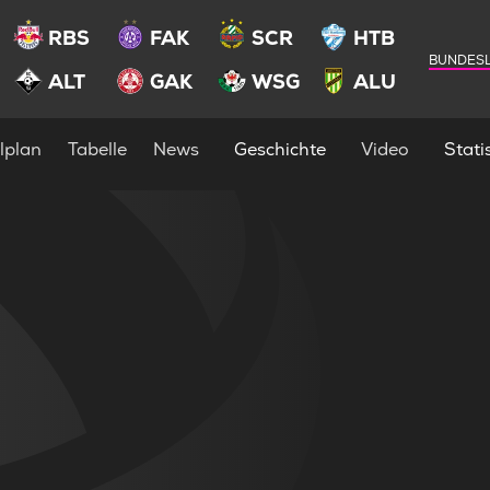
RBS
FAK
SCR
HTB
BUNDESL
ALT
GAK
WSG
ALU
lplan
Tabelle
News
Geschichte
Video
Statis