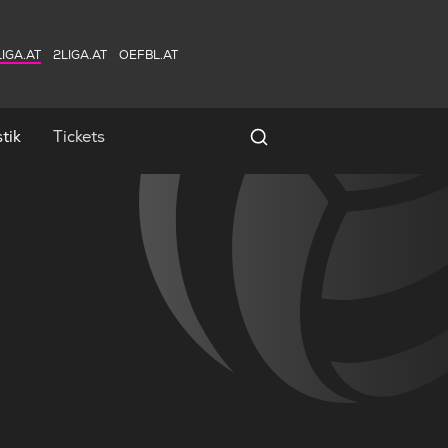
IGA.AT
2LIGA.AT
OEFBL.AT
tik
Tickets
Spielersuche