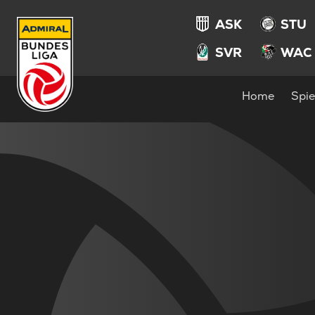
ASK
STU
SVR
WAC
Home
Spie