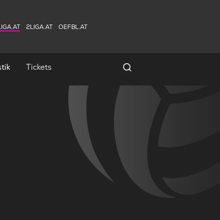
IGA.AT
2LIGA.AT
OEFBL.AT
tik
Tickets
Spielersuche