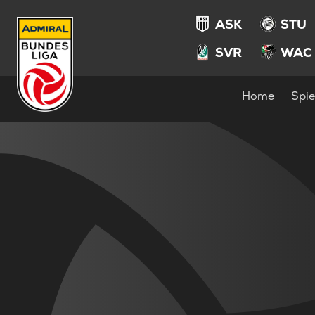
ASK
STU
SVR
WAC
Home
Spie