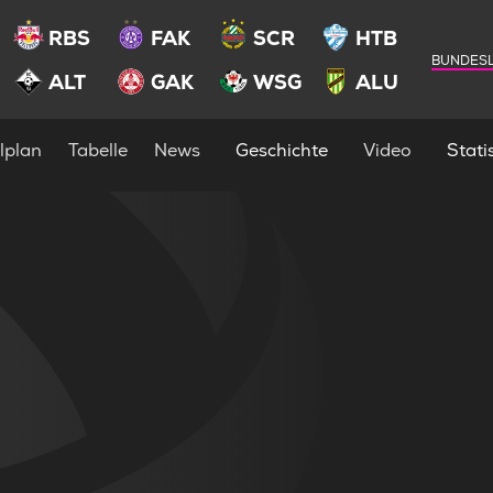
RBS
FAK
SCR
HTB
BUNDESL
ALT
GAK
WSG
ALU
lplan
Tabelle
News
Geschichte
Video
Statis