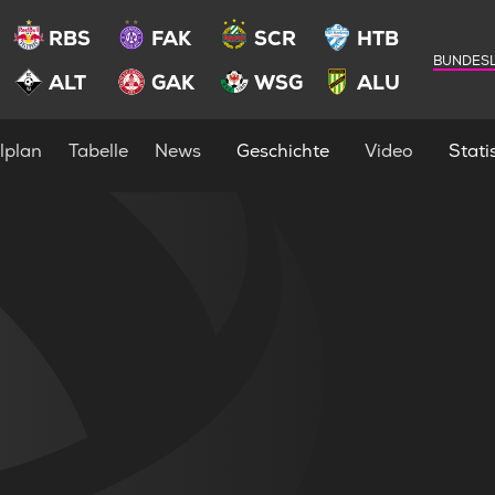
RBS
FAK
SCR
HTB
BUNDESL
ALT
GAK
WSG
ALU
lplan
Tabelle
News
Geschichte
Video
Statis