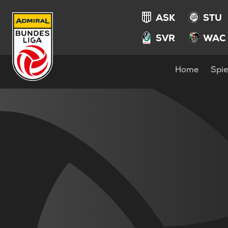
ASK
STU
SVR
WAC
Home
Spie