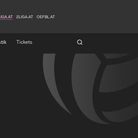
IGA.AT
2LIGA.AT
OEFBL.AT
tik
Tickets
Spielersuche