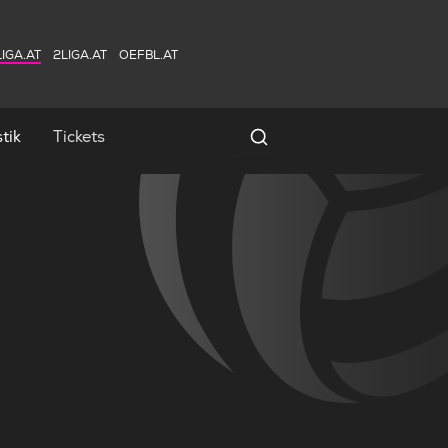
IGA.AT
2LIGA.AT
OEFBL.AT
tik
Tickets
Spielersuche