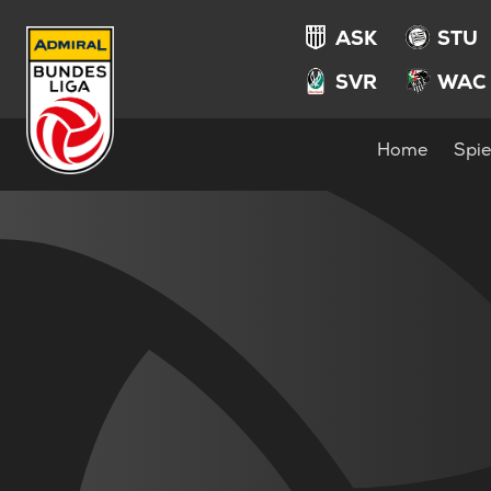
ASK
STU
SVR
WAC
Home
Spie