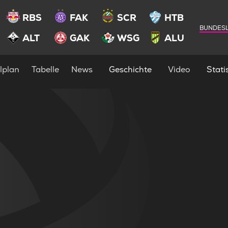
RBS
FAK
SCR
HTB
BUNDESL
ALT
GAK
WSG
ALU
lplan
Tabelle
News
Geschichte
Video
Statis