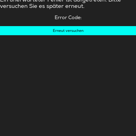
versuchen Sie es später erneut.
Error Code:
Erneut versuchen