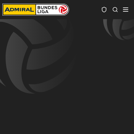
Spielersuc