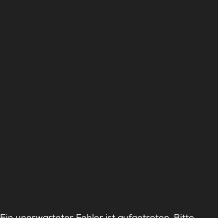
Ein unerwarteter Fehler ist aufgetreten. Bitte