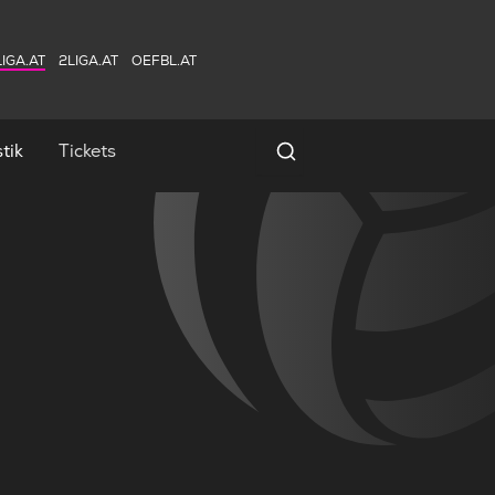
IGA.AT
2LIGA.AT
OEFBL.AT
tik
Tickets
Spielersuche