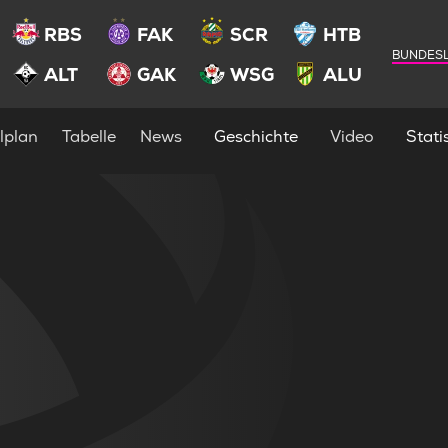
RBS
FAK
SCR
HTB
BUNDESL
ALT
GAK
WSG
ALU
lplan
Tabelle
News
Geschichte
Video
Statis