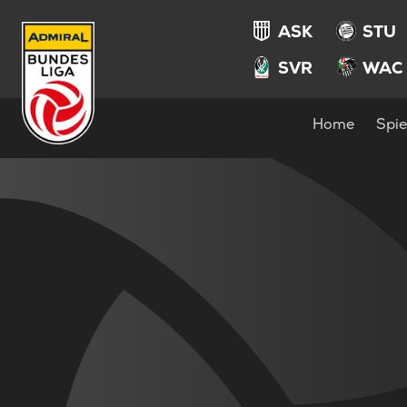
ASK
STU
SVR
WAC
Home
Spie