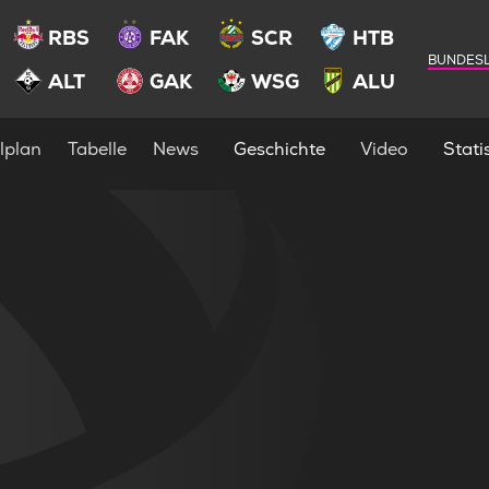
RBS
FAK
SCR
HTB
BUNDESL
ALT
GAK
WSG
ALU
lplan
Tabelle
News
Geschichte
Video
Statis