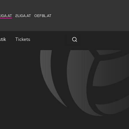
IGA.AT
2LIGA.AT
OEFBL.AT
tik
Tickets
Spielersuche