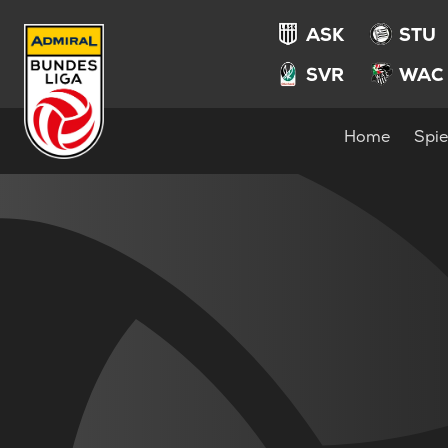
ASK
STU
SVR
WAC
Home
Spie