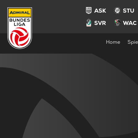
ASK
STU
SVR
WAC
Home
Spie