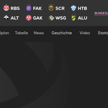
RBS
FAK
SCR
HTB
BUNDESL
ALT
GAK
WSG
ALU
lplan
Tabelle
News
Geschichte
Video
Statis