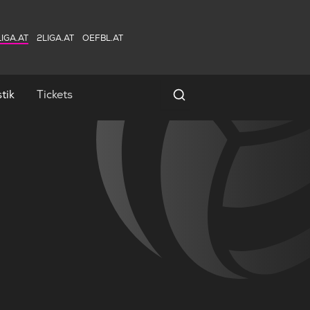
IGA.AT
2LIGA.AT
OEFBL.AT
tik
Tickets
Spielersuche