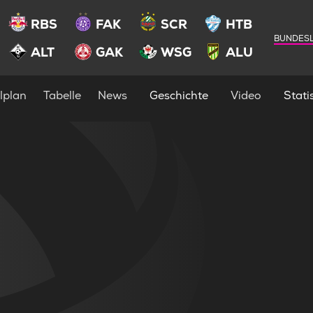
RBS
FAK
SCR
HTB
BUNDESL
ALT
GAK
WSG
ALU
lplan
Tabelle
News
Geschichte
Video
Statis