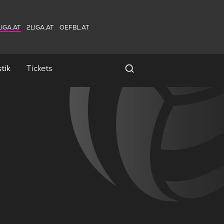
IGA.AT
2LIGA.AT
OEFBL.AT
tik
Tickets
Spielersuche