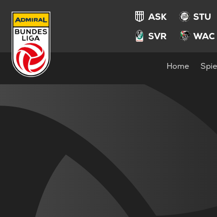
ASK
STU
SVR
WAC
Home
Spie