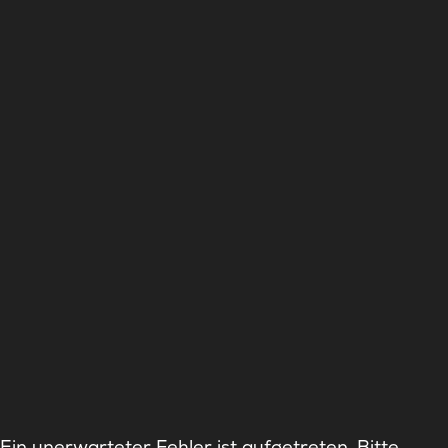
Ein unerwarteter Fehler ist aufgetreten. Bitte