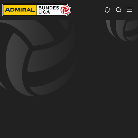
Spielersuc