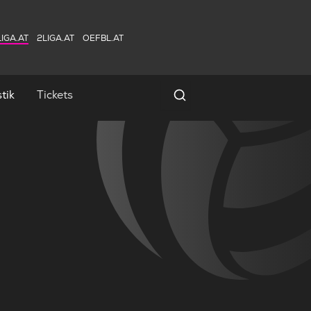
IGA.AT
2LIGA.AT
OEFBL.AT
tik
Tickets
Spielersuche