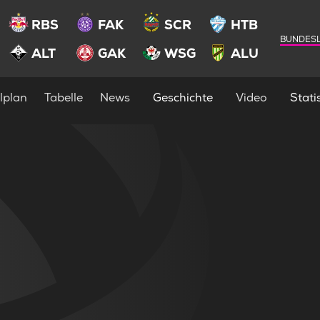
RBS
FAK
SCR
HTB
BUNDESL
ALT
GAK
WSG
ALU
lplan
Tabelle
News
Geschichte
Video
Statis