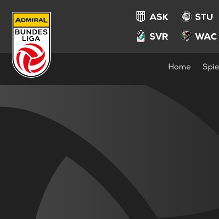
ASK
STU
SVR
WAC
Home
Spie