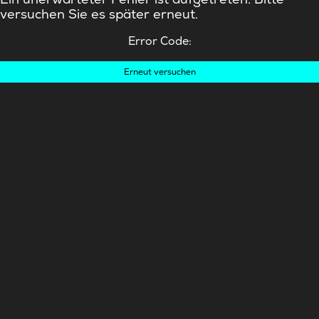
versuchen Sie es später erneut.
Error Code:
Erneut versuchen