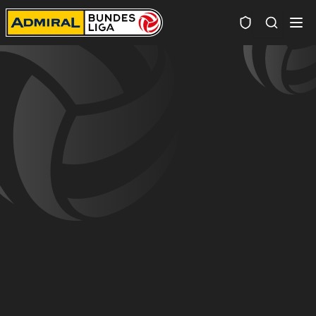
Spielersuc