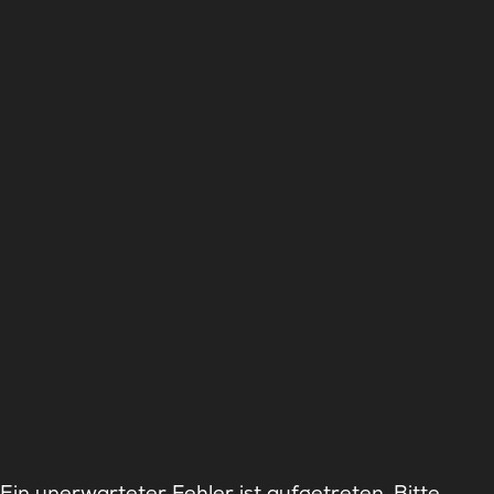
Ein unerwarteter Fehler ist aufgetreten. Bitte