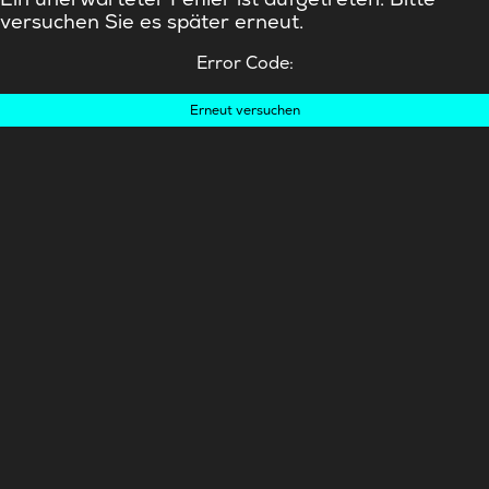
versuchen Sie es später erneut.
Error Code:
Erneut versuchen