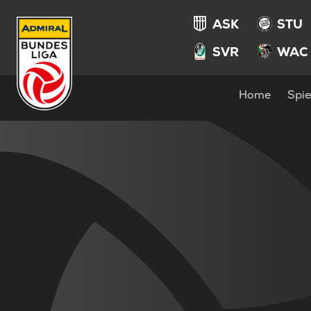
ASK
STU
SVR
WAC
Home
Spie