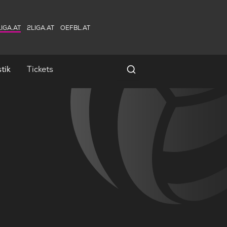
IGA.AT
2LIGA.AT
OEFBL.AT
tik
Tickets
Spielersuche