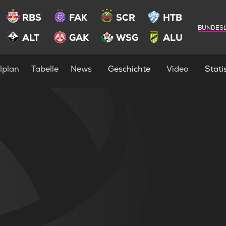
RBS
FAK
SCR
HTB
BUNDESL
ALT
GAK
WSG
ALU
lplan
Tabelle
News
Geschichte
Video
Statis