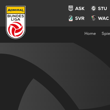
ASK
STU
SVR
WAC
Home
Spie