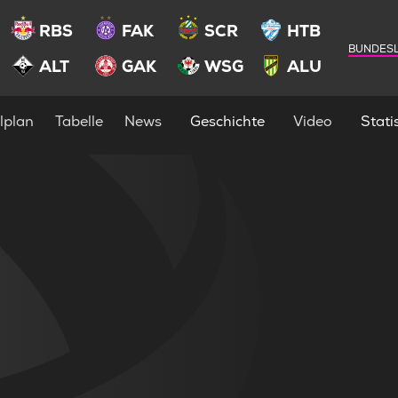
RBS
FAK
SCR
HTB
BUNDESL
ALT
GAK
WSG
ALU
lplan
Tabelle
News
Geschichte
Video
Statis