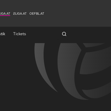
IGA.AT
2LIGA.AT
OEFBL.AT
tik
Tickets
Spielersuche