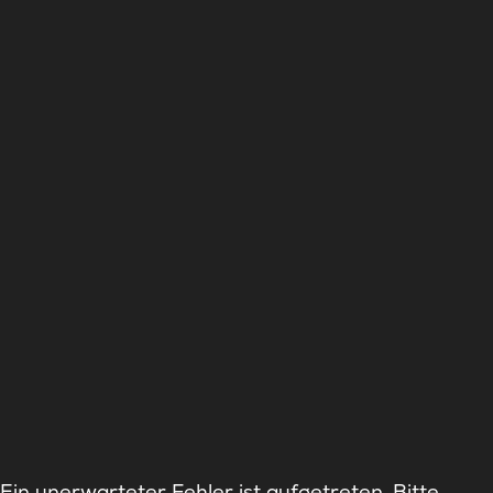
Ein unerwarteter Fehler ist aufgetreten. Bitte