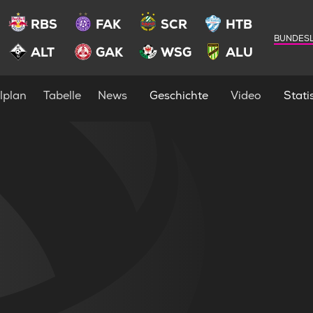
RBS
FAK
SCR
HTB
BUNDESL
ALT
GAK
WSG
ALU
lplan
Tabelle
News
Geschichte
Video
Statis