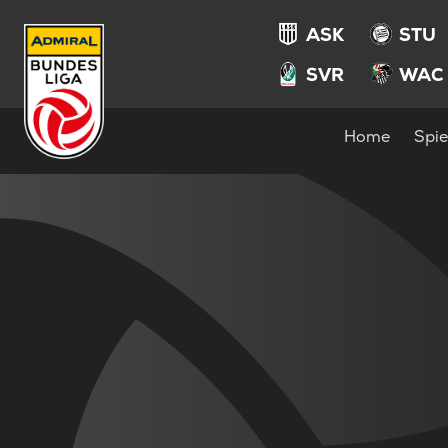
ASK
STU
SVR
WAC
Home
Spie