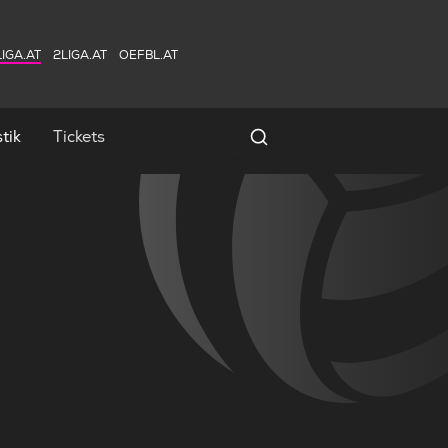
IGA.AT
2LIGA.AT
OEFBL.AT
tik
Tickets
Spielersuche