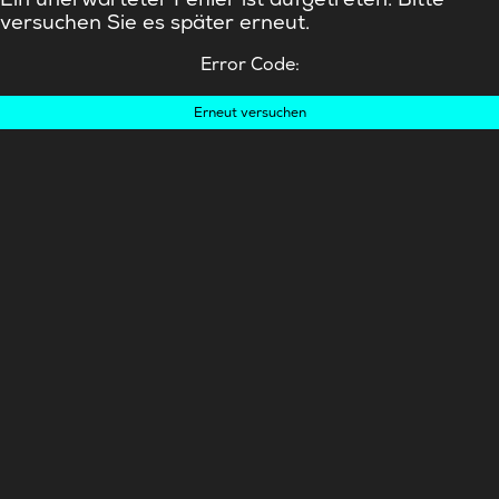
versuchen Sie es später erneut.
Error Code:
Erneut versuchen