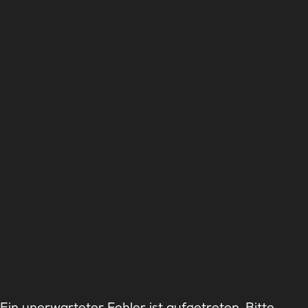
Ein unerwarteter Fehler ist aufgetreten. Bitte