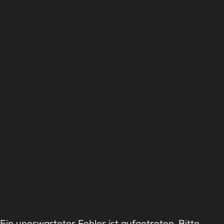
Ein unerwarteter Fehler ist aufgetreten. Bitte