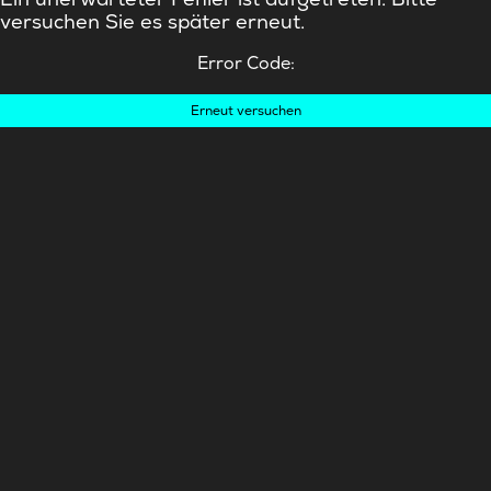
versuchen Sie es später erneut.
Error Code:
Erneut versuchen