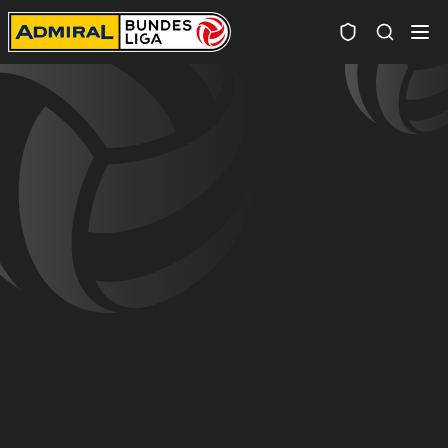
Spielersuc