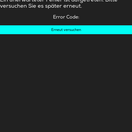
versuchen Sie es später erneut.
Error Code:
Erneut versuchen