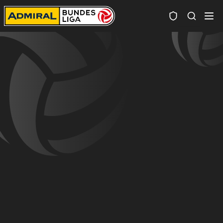
Spielersuc