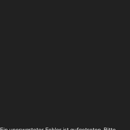
Ein unerwarteter Fehler ist aufgetreten. Bitte