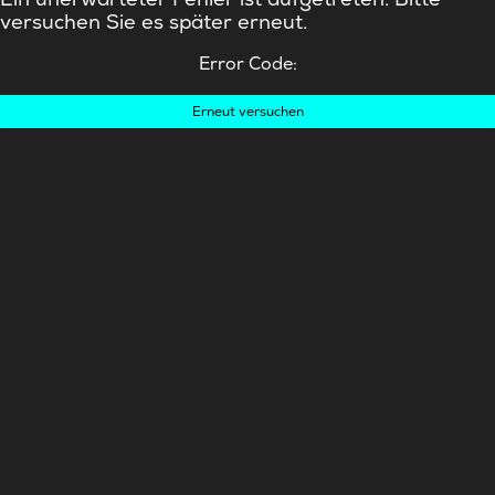
versuchen Sie es später erneut.
Error Code:
Erneut versuchen