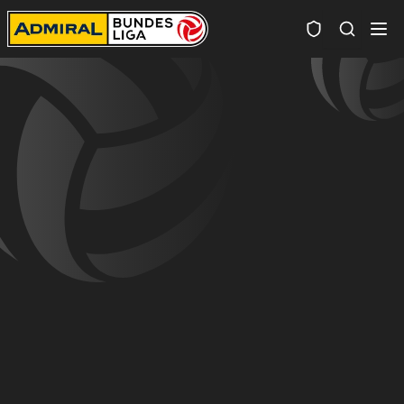
Spielersuc