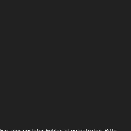
Ein unerwarteter Fehler ist aufgetreten. Bitte