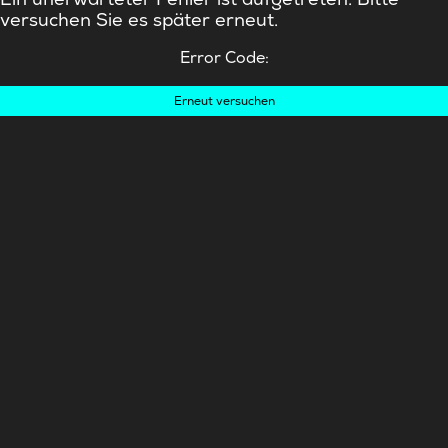
versuchen Sie es später erneut.
Error Code:
Erneut versuchen