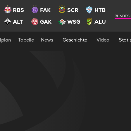
RBS
FAK
SCR
HTB
BUNDESL
ALT
GAK
WSG
ALU
lplan
Tabelle
News
Geschichte
Video
Statis