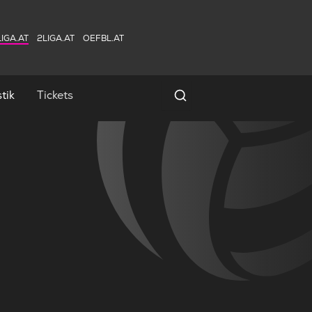
IGA.AT
2LIGA.AT
OEFBL.AT
tik
Tickets
Spielersuche