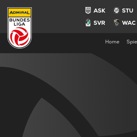
ASK
STU
SVR
WAC
Home
Spie