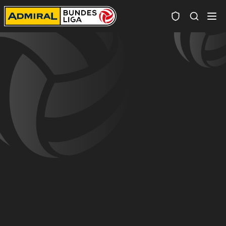
Spielersuc