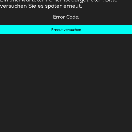
versuchen Sie es später erneut.
Error Code:
Erneut versuchen