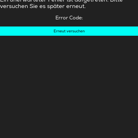
versuchen Sie es später erneut.
Error Code:
Erneut versuchen