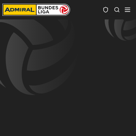
Spielersuc