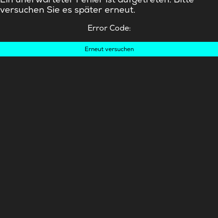
versuchen Sie es später erneut.
Error Code:
Erneut versuchen