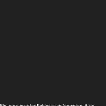
Ein unerwarteter Fehler ist aufgetreten. Bitte