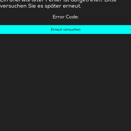
versuchen Sie es später erneut.
Error Code:
Erneut versuchen