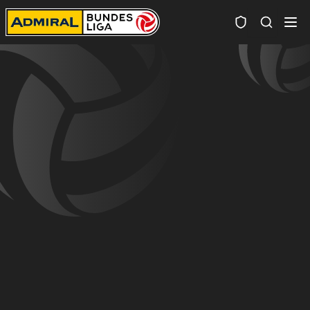
Spielersuc