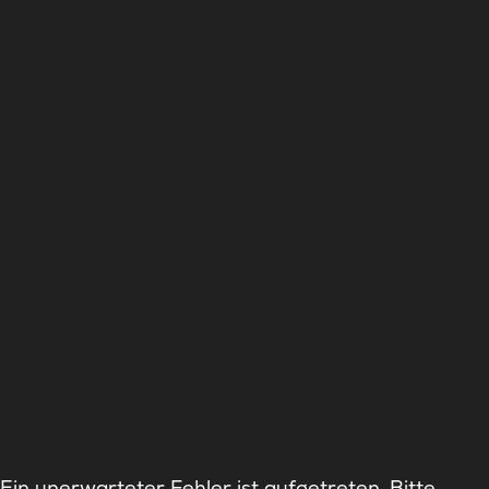
Ein unerwarteter Fehler ist aufgetreten. Bitte