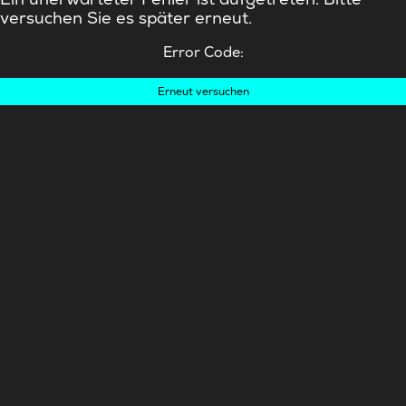
versuchen Sie es später erneut.
Error Code:
Erneut versuchen