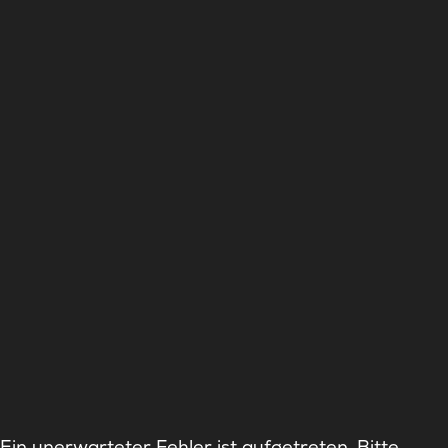
Ein unerwarteter Fehler ist aufgetreten. Bitte