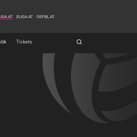
IGA.AT
2LIGA.AT
OEFBL.AT
tik
Tickets
Spielersuche