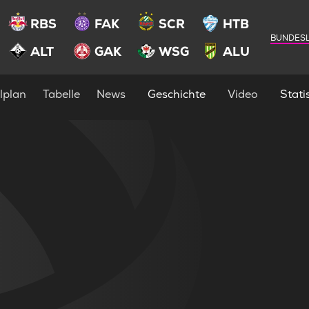
RBS
FAK
SCR
HTB
BUNDESL
ALT
GAK
WSG
ALU
lplan
Tabelle
News
Geschichte
Video
Statis