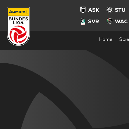
ASK
STU
SVR
WAC
Home
Spie