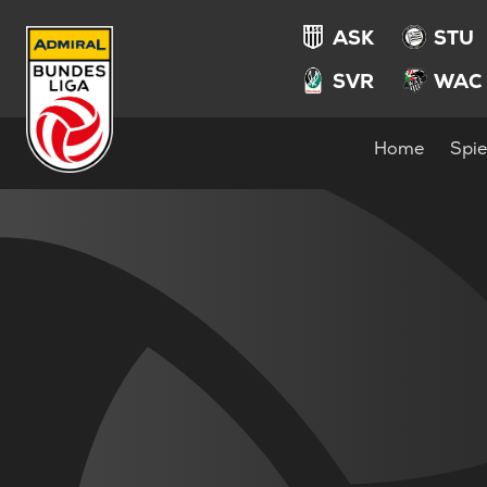
ASK
STU
SVR
WAC
Home
Spie