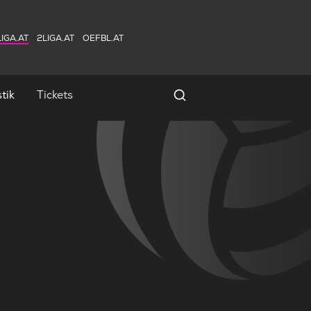
IGA.AT
2LIGA.AT
OEFBL.AT
tik
Tickets
Spielersuche