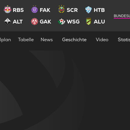
RBS
FAK
SCR
HTB
BUNDESL
ALT
GAK
WSG
ALU
lplan
Tabelle
News
Geschichte
Video
Statis