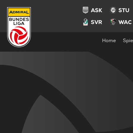
ASK
STU
SVR
WAC
Home
Spie