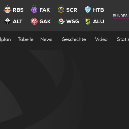
RBS
FAK
SCR
HTB
BUNDESL
ALT
GAK
WSG
ALU
lplan
Tabelle
News
Geschichte
Video
Statis