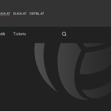
IGA.AT
2LIGA.AT
OEFBL.AT
tik
Tickets
Spielersuche