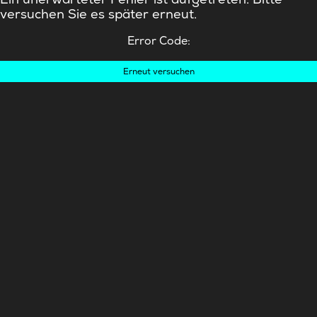
versuchen Sie es später erneut.
Error Code:
Erneut versuchen