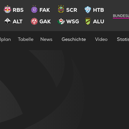
RBS
FAK
SCR
HTB
BUNDESL
ALT
GAK
WSG
ALU
lplan
Tabelle
News
Geschichte
Video
Statis