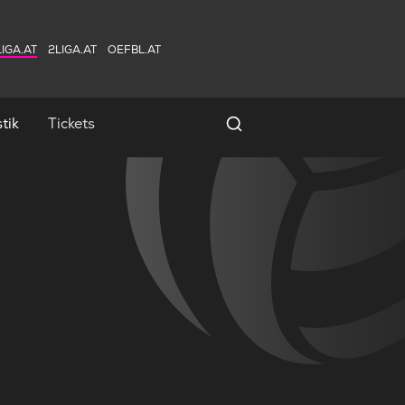
IGA.AT
2LIGA.AT
OEFBL.AT
tik
Tickets
Spielersuche