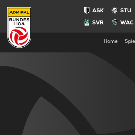
ASK
STU
SVR
WAC
Home
Spie