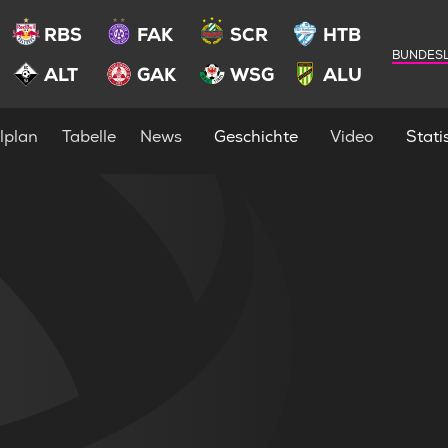
RBS
FAK
SCR
HTB
BUNDESL
ALT
GAK
WSG
ALU
lplan
Tabelle
News
Geschichte
Video
Statis