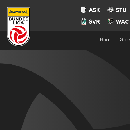
ASK
STU
SVR
WAC
Home
Spie