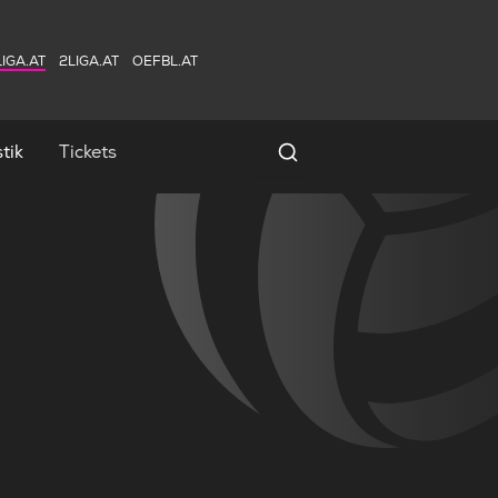
IGA.AT
2LIGA.AT
OEFBL.AT
tik
Tickets
Spielersuche