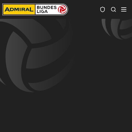
Spielersuc