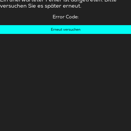
versuchen Sie es später erneut.
Error Code:
Erneut versuchen