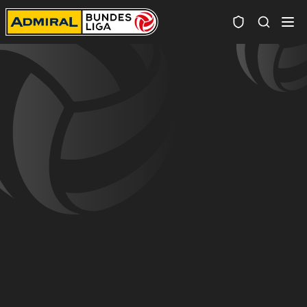
Spielersuc