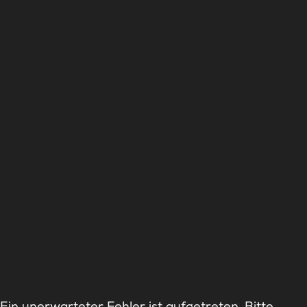
Ein unerwarteter Fehler ist aufgetreten. Bitte