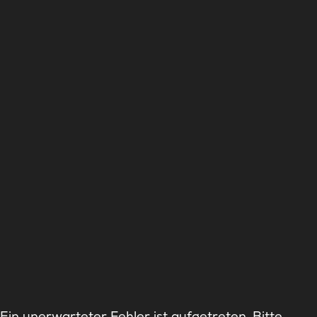
Ein unerwarteter Fehler ist aufgetreten. Bitte