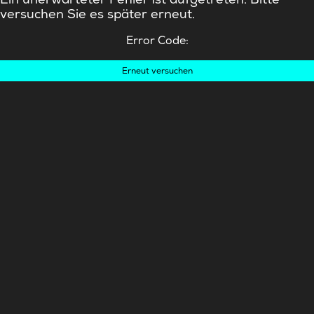
versuchen Sie es später erneut.
Error Code:
Erneut versuchen