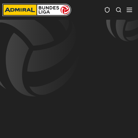
Spielersuc