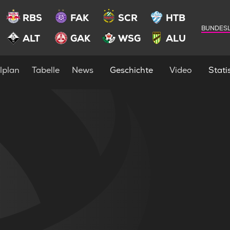
RBS
FAK
SCR
HTB
BUNDESL
ALT
GAK
WSG
ALU
lplan
Tabelle
News
Geschichte
Video
Statis