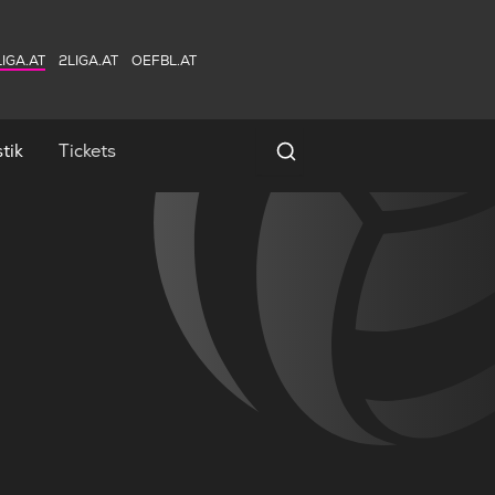
IGA.AT
2LIGA.AT
OEFBL.AT
tik
Tickets
Spielersuche