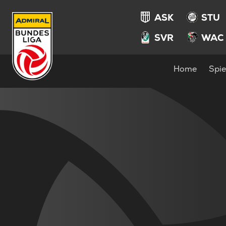
ASK
STU
SVR
WAC
Home
Spie