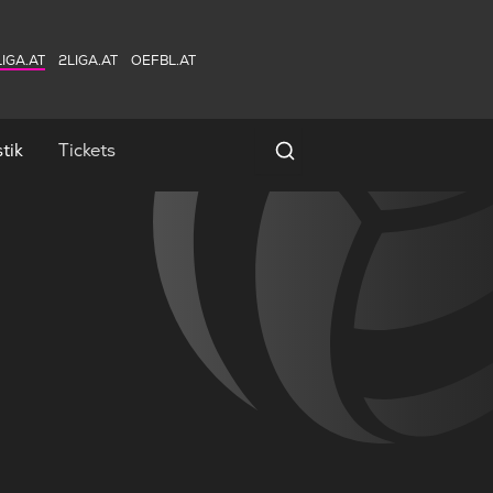
IGA.AT
2LIGA.AT
OEFBL.AT
tik
Tickets
Spielersuche