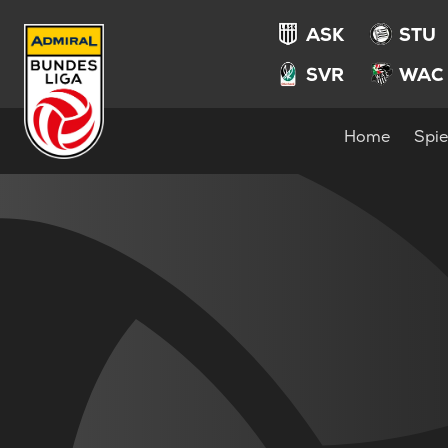
ASK
STU
SVR
WAC
Home
Spie