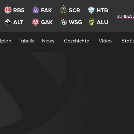
RBS
FAK
SCR
HTB
BUNDESL
ALT
GAK
WSG
ALU
lplan
Tabelle
News
Geschichte
Video
Statis