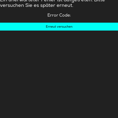
versuchen Sie es später erneut.
Error Code:
Erneut versuchen