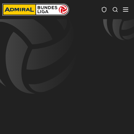
Spielersuc